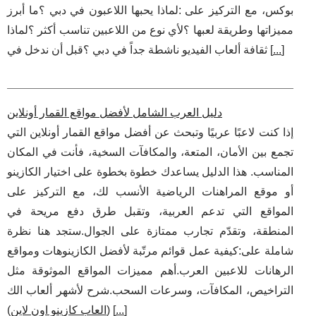
بوكس، مع التركيز على :لماذا يحبها اللاعبون في دبي ؟ما أبرز
مميزاتها وطريقة لعبها ؟لأي نوع من اللاعبين تناسب أكثر ؟لماذا
]
...
ثقافة ألعاب الفيديو ناشطة جداً في دبي ؟قبل أن ندخل في [
دليل العرب الشامل لأفضل مواقع القمار أونلاين
إذا كنت لاعبًا عربيًا وتبحث عن أفضل مواقع القمار أونلاين التي
تجمع بين الأمان، المتعة، والمكافآت السخية، فأنت في المكان
المناسب. هذا الدليل يساعدك خطوة بخطوة على اختيار الكازينو
أو موقع المراهنات الرياضية الأنسب لك، مع التركيز على
المواقع التي تدعم العربية، وتقبل طرق دفع مريحة في
المنطقة، وتقدّم تجارب ممتازة على الجوال.ستجد هنا نظرة
شاملة على:كيفية عمل قوائم مرتّبة لأفضل الكازينوهات ومواقع
الرهانات للاعبين العرب.أهم مميزات المواقع الموثوقة مثل
التراخيص، المكافآت، وسرعات السحب.شرح لأشهر ألعاب الك
]
...
) [
(
العاب كازينو اون لاين