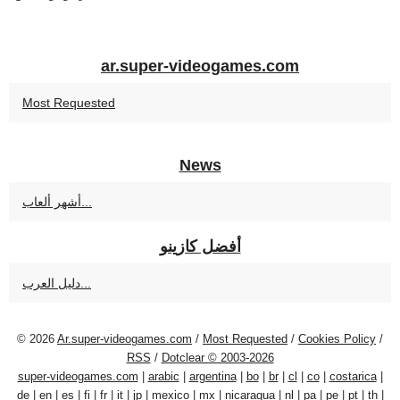
ar.super-videogames.com
Most Requested
News
أشهر ألعاب...
أفضل كازينو
دليل العرب...
© 2026
Ar.super-videogames.com
/
Most Requested
/
Cookies Policy
/
RSS
/
Dotclear © 2003-2026
super-videogames.com
|
arabic
|
argentina
|
bo
|
br
|
cl
|
co
|
costarica
|
de
|
en
|
es
|
fi
|
fr
|
it
|
jp
|
mexico
|
mx
|
nicaragua
|
nl
|
pa
|
pe
|
pt
|
th
|